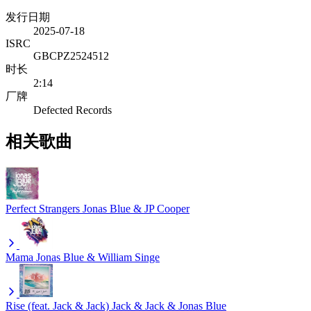
发行日期
2025-07-18
ISRC
GBCPZ2524512
时长
2:14
厂牌
Defected Records
相关歌曲
Perfect Strangers
Jonas Blue & JP Cooper
Mama
Jonas Blue & William Singe
Rise (feat. Jack & Jack)
Jack & Jack & Jonas Blue