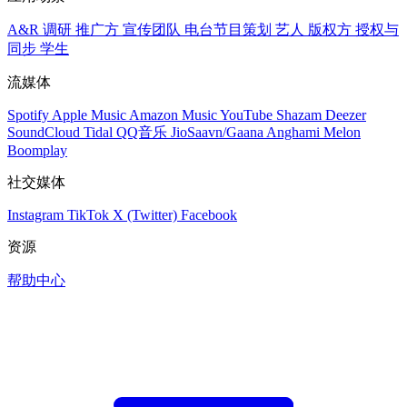
A&R 调研
推广方
宣传团队
电台节目策划
艺人
版权方
授权与
同步
学生
流媒体
Spotify
Apple Music
Amazon Music
YouTube
Shazam
Deezer
SoundCloud
Tidal
QQ音乐
JioSaavn/Gaana
Anghami
Melon
Boomplay
社交媒体
Instagram
TikTok
X (Twitter)
Facebook
资源
帮助中心