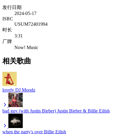
发行日期
2024-05-17
ISRC
USUM72401994
时长
3:31
厂牌
Now! Music
相关歌曲
lovely
DJ Moodz
bad guy (with Justin Bieber)
Justin Bieber & Billie Eilish
when the party's over
Billie Eilish