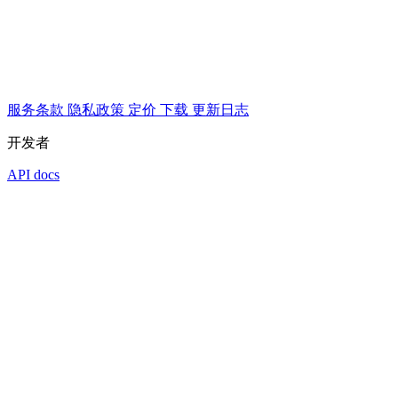
服务条款
隐私政策
定价
下载
更新日志
开发者
API docs