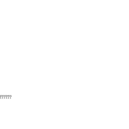
??????