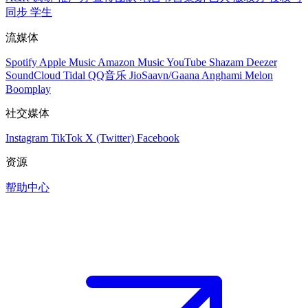
同步
学生
流媒体
Spotify
Apple Music
Amazon Music
YouTube
Shazam
Deezer
SoundCloud
Tidal
QQ音乐
JioSaavn/Gaana
Anghami
Melon
Boomplay
社交媒体
Instagram
TikTok
X (Twitter)
Facebook
资源
帮助中心