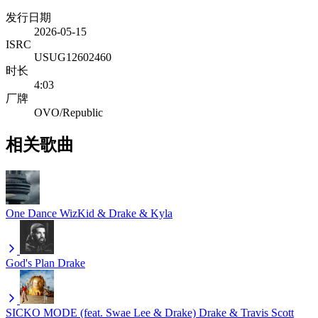
发行日期
2026-05-15
ISRC
USUG12602460
时长
4:03
厂牌
OVO/Republic
相关歌曲
One Dance
WizKid & Drake & Kyla
God's Plan
Drake
SICKO MODE (feat. Swae Lee & Drake)
Drake & Travis Scott