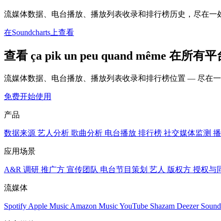
流媒体数据、电台播放、播放列表收录和排行榜历史，尽在一
在Soundcharts上查看
查看 ça pik un peu quand même 在所
流媒体数据、电台播放、播放列表收录和排行榜位置 — 尽在
免费开始使用
产品
数据来源
艺人分析
歌曲分析
电台播放
排行榜
社交媒体监测
播
应用场景
A&R 调研
推广方
宣传团队
电台节目策划
艺人
版权方
授权与
流媒体
Spotify
Apple Music
Amazon Music
YouTube
Shazam
Deezer
Sound