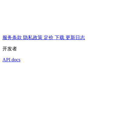
服务条款
隐私政策
定价
下载
更新日志
开发者
API docs