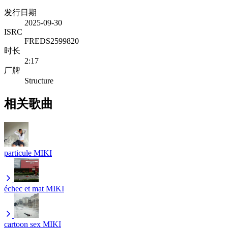
发行日期
2025-09-30
ISRC
FREDS2599820
时长
2:17
厂牌
Structure
相关歌曲
particule
MIKI
échec et mat
MIKI
cartoon sex
MIKI