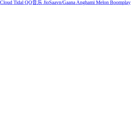
Cloud
Tidal
QQ音乐
JioSaavn/Gaana
Anghami
Melon
Boomplay