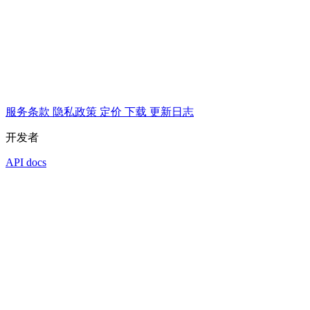
服务条款
隐私政策
定价
下载
更新日志
开发者
API docs