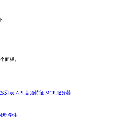
处。
一个面板。
放列表
API
音频特征
MCP 服务器
同步
学生