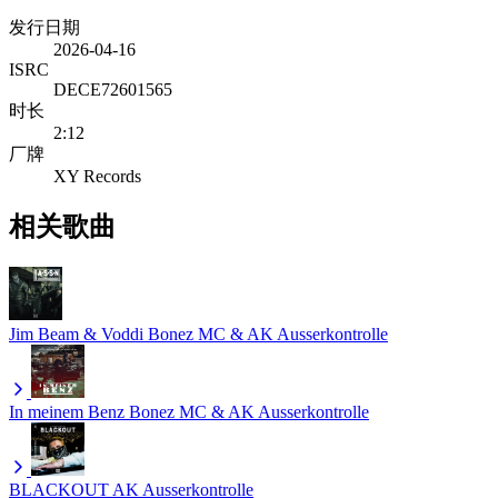
发行日期
2026-04-16
ISRC
DECE72601565
时长
2:12
厂牌
XY Records
相关歌曲
Jim Beam & Voddi
Bonez MC & AK Ausserkontrolle
In meinem Benz
Bonez MC & AK Ausserkontrolle
BLACKOUT
AK Ausserkontrolle