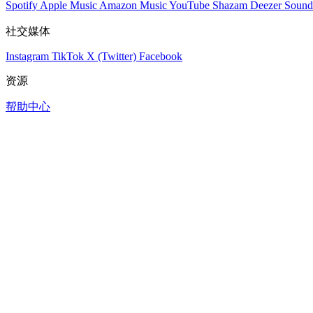
Spotify
Apple Music
Amazon Music
YouTube
Shazam
Deezer
Sound
社交媒体
Instagram
TikTok
X (Twitter)
Facebook
资源
帮助中心