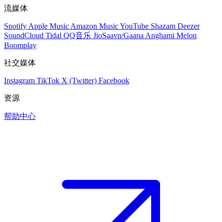
流媒体
Spotify
Apple Music
Amazon Music
YouTube
Shazam
Deezer
SoundCloud
Tidal
QQ音乐
JioSaavn/Gaana
Anghami
Melon
Boomplay
社交媒体
Instagram
TikTok
X (Twitter)
Facebook
资源
帮助中心