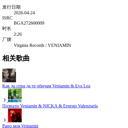
发行日期
2026-04-24
ISRC
BGA272600009
时长
2:26
厂牌
Virginia Records / VENIAMIN
相关歌曲
Как да спра да те обичам
Veniamin & Eva Lea
Познати
Veniamin & NICKA & Ernesto Valenzuela
Рано моя
Veniamin