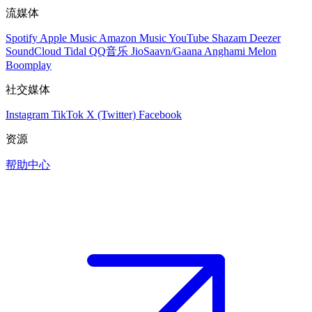
流媒体
Spotify
Apple Music
Amazon Music
YouTube
Shazam
Deezer
SoundCloud
Tidal
QQ音乐
JioSaavn/Gaana
Anghami
Melon
Boomplay
社交媒体
Instagram
TikTok
X (Twitter)
Facebook
资源
帮助中心