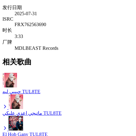
发行日期
2025-07-31
ISRC
FRX762563690
时长
3:33
厂牌
MDLBEAST Records
相关歌曲
حبيبي ليه
TUL8TE
ماتيجي اعدي عليكي
TUL8TE
El Hob Gany
TUL8TE