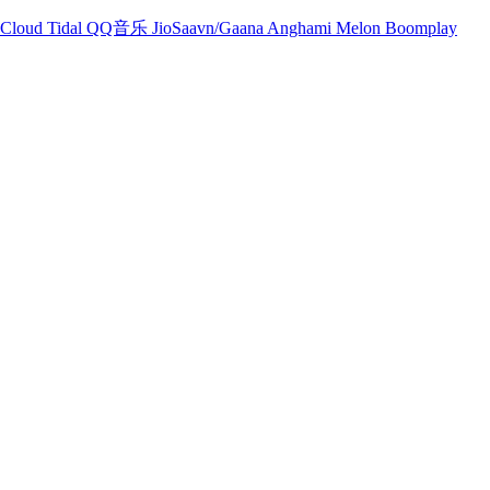
Cloud
Tidal
QQ音乐
JioSaavn/Gaana
Anghami
Melon
Boomplay