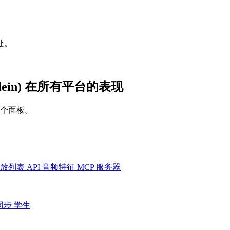
处。
ere Klein) 在所有平台的表现
一个面板。
放列表
API
音频特征
MCP 服务器
同步
学生