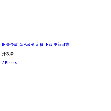
服务条款
隐私政策
定价
下载
更新日志
开发者
API docs