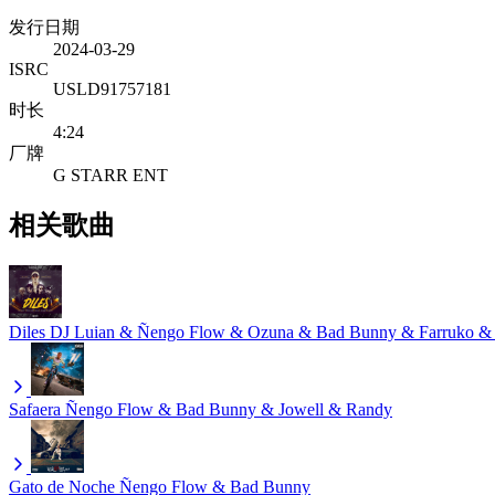
发行日期
2024-03-29
ISRC
USLD91757181
时长
4:24
厂牌
G STARR ENT
相关歌曲
Diles
DJ Luian & Ñengo Flow & Ozuna & Bad Bunny & Farruko &
Safaera
Ñengo Flow & Bad Bunny & Jowell & Randy
Gato de Noche
Ñengo Flow & Bad Bunny