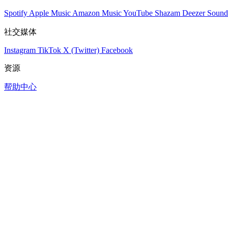
Spotify
Apple Music
Amazon Music
YouTube
Shazam
Deezer
Sound
社交媒体
Instagram
TikTok
X (Twitter)
Facebook
资源
帮助中心