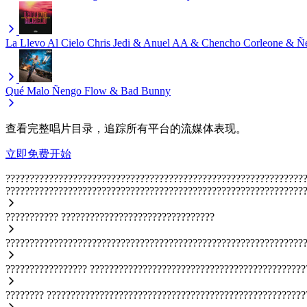
La Llevo Al Cielo
Chris Jedi & Anuel AA & Chencho Corleone & Ñ
Qué Malo
Ñengo Flow & Bad Bunny
查看完整唱片目录，追踪所有平台的流媒体表现。
立即免费开始
??????????????????????????????????????????????????????????????
??????????????????????????????????????????????????????????????
???????????
????????????????????????????????
??????????????????????????????????????????????????????????????
?????????????????
?????????????????????????????????????????????
????????
??????????????????????????????????????????????????????