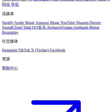
同步
学生
流媒体
Spotify
Apple Music
Amazon Music
YouTube
Shazam
Deezer
SoundCloud
Tidal
QQ音乐
JioSaavn/Gaana
Anghami
Melon
Boomplay
社交媒体
Instagram
TikTok
X (Twitter)
Facebook
资源
帮助中心