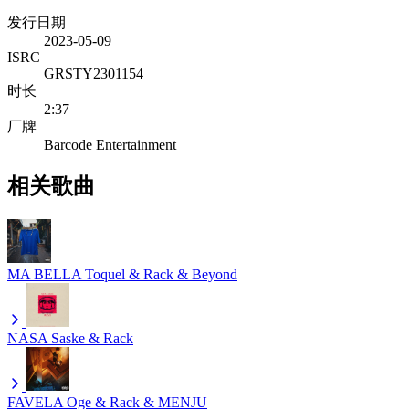
发行日期
2023-05-09
ISRC
GRSTY2301154
时长
2:37
厂牌
Barcode Entertainment
相关歌曲
MA BELLA
Toquel & Rack & Beyond
NASA
Saske & Rack
FAVELA
Oge & Rack & MENJU