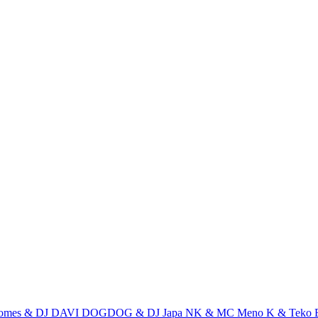
Gomes & DJ DAVI DOGDOG & DJ Japa NK & MC Meno K & Teko 