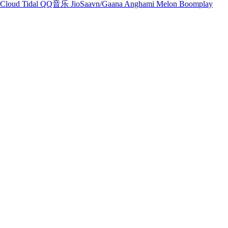
Cloud
Tidal
QQ音乐
JioSaavn/Gaana
Anghami
Melon
Boomplay