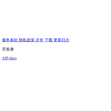
服务条款
隐私政策
定价
下载
更新日志
开发者
API docs