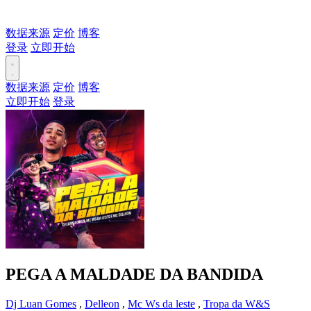
数据来源
定价
博客
登录
立即开始
数据来源
定价
博客
立即开始
登录
PEGA A MALDADE DA BANDIDA
Dj Luan Gomes
,
Delleon
,
Mc Ws da leste
,
Tropa da W&S