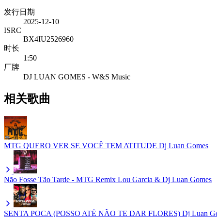
发行日期
2025-12-10
ISRC
BX4IU2526960
时长
1:50
厂牌
DJ LUAN GOMES - W&S Music
相关歌曲
MTG QUERO VER SE VOCÊ TEM ATITUDE
Dj Luan Gomes
Não Fosse Tão Tarde - MTG Remix
Lou Garcia & Dj Luan Gomes
SENTA POCA (POSSO ATÉ NÃO TE DAR FLORES)
Dj Luan 