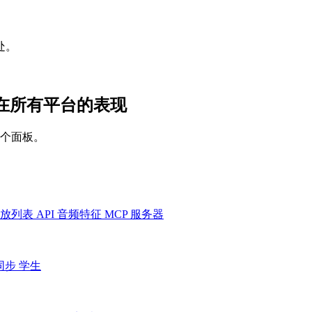
处。
DA 在所有平台的表现
一个面板。
放列表
API
音频特征
MCP 服务器
同步
学生