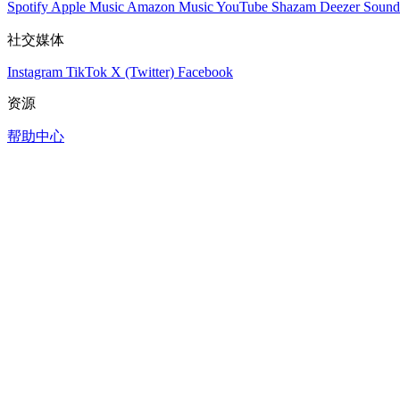
Spotify
Apple Music
Amazon Music
YouTube
Shazam
Deezer
Sound
社交媒体
Instagram
TikTok
X (Twitter)
Facebook
资源
帮助中心