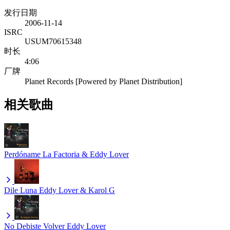
发行日期
2006-11-14
ISRC
USUM70615348
时长
4:06
厂牌
Planet Records [Powered by Planet Distribution]
相关歌曲
Perdóname
La Factoria & Eddy Lover
Dile Luna
Eddy Lover & Karol G
No Debiste Volver
Eddy Lover