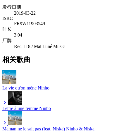
发行日期
2019-03-22
ISRC
FR9W11903549
时长
3:04
厂牌
Rec. 118 / Mal Luné Music
相关歌曲
La vie qu'on mène
Ninho
Lettre à une femme
Ninho
Maman ne le sait pas (feat. Niska)
Ninho & Niska