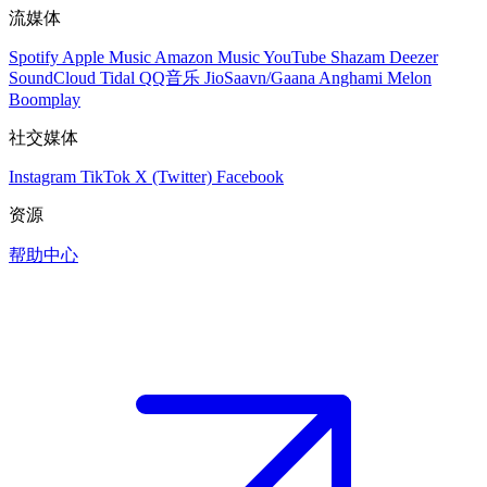
流媒体
Spotify
Apple Music
Amazon Music
YouTube
Shazam
Deezer
SoundCloud
Tidal
QQ音乐
JioSaavn/Gaana
Anghami
Melon
Boomplay
社交媒体
Instagram
TikTok
X (Twitter)
Facebook
资源
帮助中心