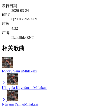
发行日期
2026-03-24
ISRC
QZTAZ2648969
时长
4:32
厂牌
ILalelihle ENT
相关歌曲
I-Story Sam
uMhlakazi
Ukugula Kuyefana
uMhlakazi
Ntwana Yam
uMhlakazi