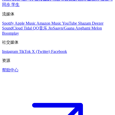
同步
学生
流媒体
Spotify
Apple Music
Amazon Music
YouTube
Shazam
Deezer
SoundCloud
Tidal
QQ音乐
JioSaavn/Gaana
Anghami
Melon
Boomplay
社交媒体
Instagram
TikTok
X (Twitter)
Facebook
资源
帮助中心