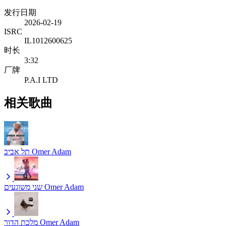
发行日期
2026-02-19
ISRC
IL1012600625
时长
3:32
厂牌
P.A.I LTD
相关歌曲
תל אביב
Omer Adam
שני משוגעים
Omer Adam
מלכת הדור
Omer Adam