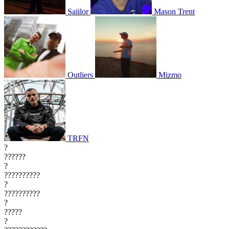
Saiilor
Mason Trent
Outliers
Mizmo
TRFN
?
??????
?
??????????
?
??????????
?
?????
?