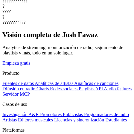
????????????
?
????
?
???????????
Visión completa de Josh Fawaz
Analytics de streaming, monitorización de radio, seguimiento de
playlists y más, todo en un solo lugar.
Empieza gratis
Producto
Fuentes de datos
Analíticas de artistas
Analíticas de canciones
Difusión en radio
Charts
Redes sociales
Playlists
API
Audio features
Servidor MCP
Casos de uso
Investigación A&R
Promotores
Publicistas
Programadores de radio
Artistas
Editores musicales
Licencias y sincronización
Estudiantes
Plataformas