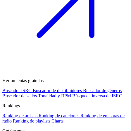
Herramientas gratuitas
Buscador ISRC
Buscador de distribuidores
Buscador de géneros
Buscador de sellos
Tonalidad y BPM
Búsqueda inversa de ISRC
Rankings
Ranking de artistas
Ranking de canciones
Ranking de emisoras de
radio
Ranking de playlists
Charts
Get the apps