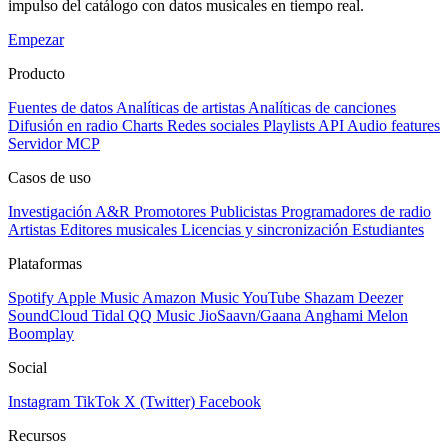
impulso del catálogo con datos musicales en tiempo real.
Empezar
Producto
Fuentes de datos
Analíticas de artistas
Analíticas de canciones
Difusión en radio
Charts
Redes sociales
Playlists
API
Audio features
Servidor MCP
Casos de uso
Investigación A&R
Promotores
Publicistas
Programadores de radio
Artistas
Editores musicales
Licencias y sincronización
Estudiantes
Plataformas
Spotify
Apple Music
Amazon Music
YouTube
Shazam
Deezer
SoundCloud
Tidal
QQ Music
JioSaavn/Gaana
Anghami
Melon
Boomplay
Social
Instagram
TikTok
X (Twitter)
Facebook
Recursos