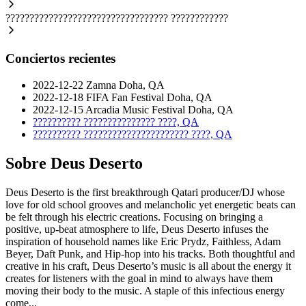
??????????????????????????????????
????????????
Conciertos recientes
2022-12-22
Zamna
Doha, QA
2022-12-18
FIFA Fan Festival
Doha, QA
2022-12-15
Arcadia Music Festival
Doha, QA
??????????
???????????????
????, QA
??????????
??????????????????????
????, QA
Sobre Deus Deserto
Deus Deserto is the first breakthrough Qatari producer/DJ whose
love for old school grooves and melancholic yet energetic beats can
be felt through his electric creations. Focusing on bringing a
positive, up-beat atmosphere to life, Deus Deserto infuses the
inspiration of household names like Eric Prydz, Faithless, Adam
Beyer, Daft Punk, and Hip-hop into his tracks. Both thoughtful and
creative in his craft, Deus Deserto’s music is all about the energy it
creates for listeners with the goal in mind to always have them
moving their body to the music. A staple of this infectious energy
come...