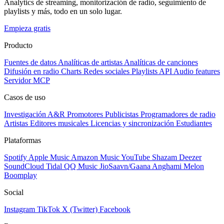
Analytics de streaming, monitorización de radio, seguimiento de
playlists y más, todo en un solo lugar.
Empieza gratis
Producto
Fuentes de datos
Analíticas de artistas
Analíticas de canciones
Difusión en radio
Charts
Redes sociales
Playlists
API
Audio features
Servidor MCP
Casos de uso
Investigación A&R
Promotores
Publicistas
Programadores de radio
Artistas
Editores musicales
Licencias y sincronización
Estudiantes
Plataformas
Spotify
Apple Music
Amazon Music
YouTube
Shazam
Deezer
SoundCloud
Tidal
QQ Music
JioSaavn/Gaana
Anghami
Melon
Boomplay
Social
Instagram
TikTok
X (Twitter)
Facebook