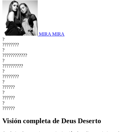
MIRA MIRA
?
????????
?
????????????
?
??????????
?
????????
?
??????
?
??????
?
??????
Visión completa de Deus Deserto