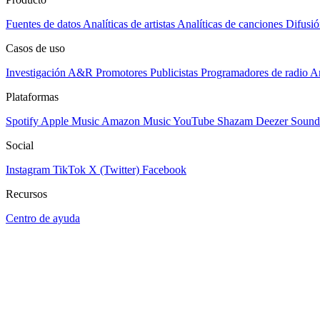
Fuentes de datos
Analíticas de artistas
Analíticas de canciones
Difusió
Casos de uso
Investigación A&R
Promotores
Publicistas
Programadores de radio
Ar
Plataformas
Spotify
Apple Music
Amazon Music
YouTube
Shazam
Deezer
Sound
Social
Instagram
TikTok
X (Twitter)
Facebook
Recursos
Centro de ayuda