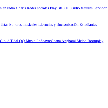
n en radio
Charts
Redes sociales
Playlists
API
Audio features
Servido
tistas
Editores musicales
Licencias y sincronización
Estudiantes
Cloud
Tidal
QQ Music
JioSaavn/Gaana
Anghami
Melon
Boomplay