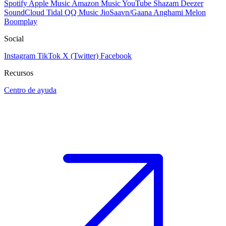
Spotify
Apple Music
Amazon Music
YouTube
Shazam
Deezer
SoundCloud
Tidal
QQ Music
JioSaavn/Gaana
Anghami
Melon
Boomplay
Social
Instagram
TikTok
X (Twitter)
Facebook
Recursos
Centro de ayuda