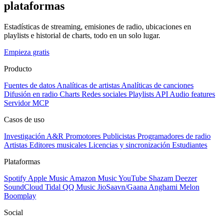
plataformas
Estadísticas de streaming, emisiones de radio, ubicaciones en
playlists e historial de charts, todo en un solo lugar.
Empieza gratis
Producto
Fuentes de datos
Analíticas de artistas
Analíticas de canciones
Difusión en radio
Charts
Redes sociales
Playlists
API
Audio features
Servidor MCP
Casos de uso
Investigación A&R
Promotores
Publicistas
Programadores de radio
Artistas
Editores musicales
Licencias y sincronización
Estudiantes
Plataformas
Spotify
Apple Music
Amazon Music
YouTube
Shazam
Deezer
SoundCloud
Tidal
QQ Music
JioSaavn/Gaana
Anghami
Melon
Boomplay
Social