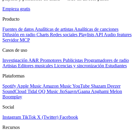
Empieza gratis
Producto
Fuentes de datos
Analíticas de artistas
Analíticas de canciones
Difusión en radio
Charts
Redes sociales
Playlists
API
Audio features
Servidor MCP
Casos de uso
Investigación A&R
Promotores
Publicistas
Programadores de radio
Artistas
Editores musicales
Licencias y sincronización
Estudiantes
Plataformas
Spotify
Apple Music
Amazon Music
YouTube
Shazam
Deezer
SoundCloud
Tidal
QQ Music
JioSaavn/Gaana
Anghami
Melon
Boomplay
Social
Instagram
TikTok
X (Twitter)
Facebook
Recursos