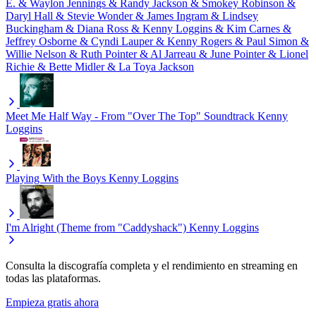
E. & Waylon Jennings & Randy Jackson & Smokey Robinson &
Daryl Hall & Stevie Wonder & James Ingram & Lindsey
Buckingham & Diana Ross & Kenny Loggins & Kim Carnes &
Jeffrey Osborne & Cyndi Lauper & Kenny Rogers & Paul Simon &
Willie Nelson & Ruth Pointer & Al Jarreau & June Pointer & Lionel
Richie & Bette Midler & La Toya Jackson
Meet Me Half Way - From "Over The Top" Soundtrack
Kenny
Loggins
Playing With the Boys
Kenny Loggins
I'm Alright (Theme from "Caddyshack")
Kenny Loggins
Consulta la discografía completa y el rendimiento en streaming en
todas las plataformas.
Empieza gratis ahora