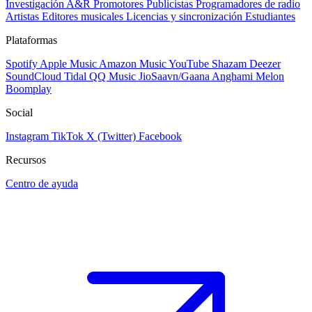
Investigación A&R
Promotores
Publicistas
Programadores de radio
Artistas
Editores musicales
Licencias y sincronización
Estudiantes
Plataformas
Spotify
Apple Music
Amazon Music
YouTube
Shazam
Deezer
SoundCloud
Tidal
QQ Music
JioSaavn/Gaana
Anghami
Melon
Boomplay
Social
Instagram
TikTok
X (Twitter)
Facebook
Recursos
Centro de ayuda