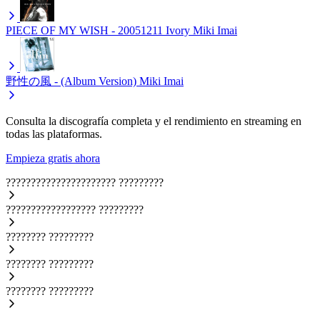
PIECE OF MY WISH - 20051211 Ivory
Miki Imai
野性の風 - (Album Version)
Miki Imai
Consulta la discografía completa y el rendimiento en streaming en
todas las plataformas.
Empieza gratis ahora
??????????????????????
?????????
??????????????????
?????????
????????
?????????
????????
?????????
????????
?????????