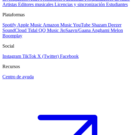
Artistas
Editores musicales
Licencias y sincronización
Estudiantes
Plataformas
Spotify
Apple Music
Amazon Music
YouTube
Shazam
Deezer
SoundCloud
Tidal
QQ Music
JioSaavn/Gaana
Anghami
Melon
Boomplay
Social
Instagram
TikTok
X (Twitter)
Facebook
Recursos
Centro de ayuda