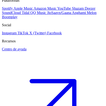
Plataformas
Spotify
Apple Music
Amazon Music
YouTube
Shazam
Deezer
SoundCloud
Tidal
QQ Music
JioSaavn/Gaana
Anghami
Melon
Boomplay
Social
Instagram
TikTok
X (Twitter)
Facebook
Recursos
Centro de ayuda