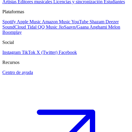
Artistas
Editores musicales
Licencias y sincronización
Estudiantes
Plataformas
Spotify
Apple Music
Amazon Music
YouTube
Shazam
Deezer
SoundCloud
Tidal
QQ Music
JioSaavn/Gaana
Anghami
Melon
Boomplay
Social
Instagram
TikTok
X (Twitter)
Facebook
Recursos
Centro de ayuda