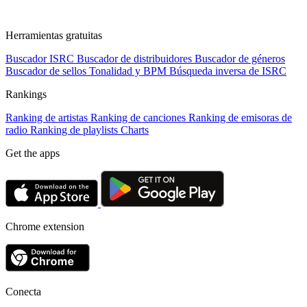
Herramientas gratuitas
Buscador ISRC
Buscador de distribuidores
Buscador de géneros
Buscador de sellos
Tonalidad y BPM
Búsqueda inversa de ISRC
Rankings
Ranking de artistas
Ranking de canciones
Ranking de emisoras de
radio
Ranking de playlists
Charts
Get the apps
Chrome extension
Conecta