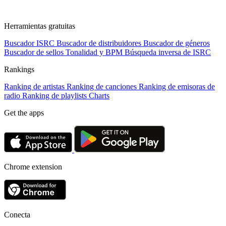
Herramientas gratuitas
Buscador ISRC
Buscador de distribuidores
Buscador de géneros
Buscador de sellos
Tonalidad y BPM
Búsqueda inversa de ISRC
Rankings
Ranking de artistas
Ranking de canciones
Ranking de emisoras de
radio
Ranking de playlists
Charts
Get the apps
Chrome extension
Conecta