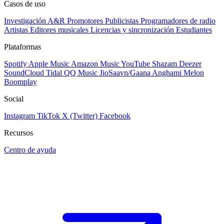
Casos de uso
Investigación A&R
Promotores
Publicistas
Programadores de radio
Artistas
Editores musicales
Licencias y sincronización
Estudiantes
Plataformas
Spotify
Apple Music
Amazon Music
YouTube
Shazam
Deezer
SoundCloud
Tidal
QQ Music
JioSaavn/Gaana
Anghami
Melon
Boomplay
Social
Instagram
TikTok
X (Twitter)
Facebook
Recursos
Centro de ayuda