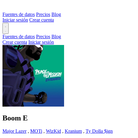
Fuentes de datos
Precios
Blog
Iniciar sesión
Crear cuenta
Fuentes de datos
Precios
Blog
Crear cuenta
Iniciar sesión
Boom
E
Major Lazer
,
MOTi
,
WizKid
,
Kranium
,
Ty Dolla $ign