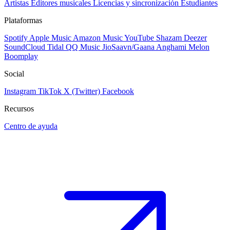
Artistas
Editores musicales
Licencias y sincronización
Estudiantes
Plataformas
Spotify
Apple Music
Amazon Music
YouTube
Shazam
Deezer
SoundCloud
Tidal
QQ Music
JioSaavn/Gaana
Anghami
Melon
Boomplay
Social
Instagram
TikTok
X (Twitter)
Facebook
Recursos
Centro de ayuda