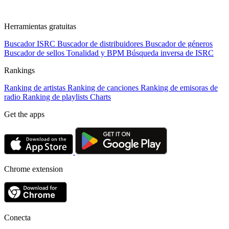
Herramientas gratuitas
Buscador ISRC
Buscador de distribuidores
Buscador de géneros
Buscador de sellos
Tonalidad y BPM
Búsqueda inversa de ISRC
Rankings
Ranking de artistas
Ranking de canciones
Ranking de emisoras de
radio
Ranking de playlists
Charts
Get the apps
Chrome extension
Conecta