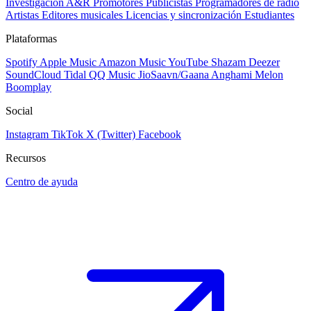
Investigación A&R
Promotores
Publicistas
Programadores de radio
Artistas
Editores musicales
Licencias y sincronización
Estudiantes
Plataformas
Spotify
Apple Music
Amazon Music
YouTube
Shazam
Deezer
SoundCloud
Tidal
QQ Music
JioSaavn/Gaana
Anghami
Melon
Boomplay
Social
Instagram
TikTok
X (Twitter)
Facebook
Recursos
Centro de ayuda