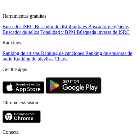
Herramientas gratuitas
Buscador ISRC
Buscador de distribuidores
Buscador de géneros
Buscador de sellos
Tonalidad y BPM
Búsqueda inversa de ISRC
Rankings
Ranking de artistas
Ranking de canciones
Ranking de emisoras de
radio
Ranking de playlists
Charts
Get the apps
Chrome extension
Conecta