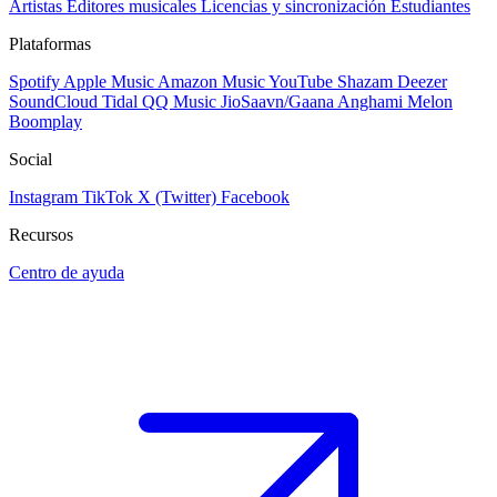
Artistas
Editores musicales
Licencias y sincronización
Estudiantes
Plataformas
Spotify
Apple Music
Amazon Music
YouTube
Shazam
Deezer
SoundCloud
Tidal
QQ Music
JioSaavn/Gaana
Anghami
Melon
Boomplay
Social
Instagram
TikTok
X (Twitter)
Facebook
Recursos
Centro de ayuda