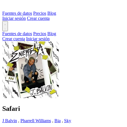
Fuentes de datos
Precios
Blog
Iniciar sesión
Crear cuenta
Fuentes de datos
Precios
Blog
Crear cuenta
Iniciar sesión
Safari
J Balvin
,
Pharrell Williams
,
Bia
,
Sky