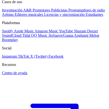
Casos de uso
Investigación A&R
Promotores
Publicistas
Programadores de radio
Artistas
Editores musicales
Licencias y sincronización
Estudiantes
Plataformas
Spotify
Apple Music
Amazon Music
YouTube
Shazam
Deezer
SoundCloud
Tidal
QQ Music
JioSaavn/Gaana
Anghami
Melon
Boomplay
Social
Instagram
TikTok
X (Twitter)
Facebook
Recursos
Centro de ayuda