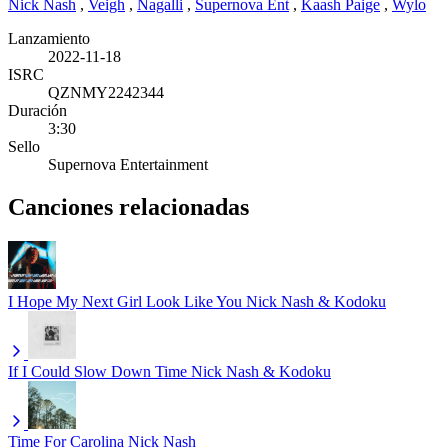
Nick Nash
,
Veigh
,
Nagalli
,
Supernova Ent
,
Kaash Paige
,
Wylo
Lanzamiento
2022-11-18
ISRC
QZNMY2242344
Duración
3:30
Sello
Supernova Entertainment
Canciones relacionadas
I Hope My Next Girl Look Like You
Nick Nash & Kodoku
If I Could Slow Down Time
Nick Nash & Kodoku
Time For Carolina
Nick Nash