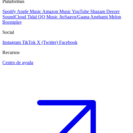
Plataformas
Spotify
Apple Music
Amazon Music
YouTube
Shazam
Deezer
SoundCloud
Tidal
QQ Music
JioSaavn/Gaana
Anghami
Melon
Boomplay
Social
Instagram
TikTok
X (Twitter)
Facebook
Recursos
Centro de ayuda