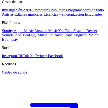
Casos de uso
Investigación A&R
Promotores
Publicistas
Programadores de radio
Artistas
Editores musicales
Licencias y sincronización
Estudiantes
Plataformas
Spotify
Apple Music
Amazon Music
YouTube
Shazam
Deezer
SoundCloud
Tidal
QQ Music
JioSaavn/Gaana
Anghami
Melon
Boomplay
Social
Instagram
TikTok
X (Twitter)
Facebook
Recursos
Centro de ayuda