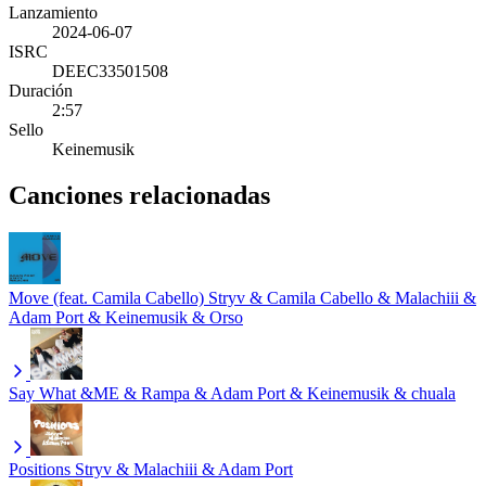
Lanzamiento
2024-06-07
ISRC
DEEC33501508
Duración
2:57
Sello
Keinemusik
Canciones relacionadas
Move (feat. Camila Cabello)
Stryv & Camila Cabello & Malachiii &
Adam Port & Keinemusik & Orso
Say What
&ME & Rampa & Adam Port & Keinemusik & chuala
Positions
Stryv & Malachiii & Adam Port