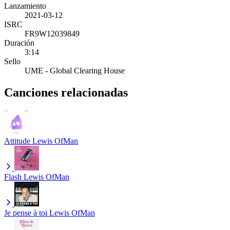
Lanzamiento
2021-03-12
ISRC
FR9W12039849
Duración
3:14
Sello
UME - Global Clearing House
Canciones relacionadas
Attitude
Lewis OfMan
Flash
Lewis OfMan
Je pense à toi
Lewis OfMan