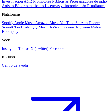
Investigación A&R
Promotores
Publicistas
Programadores de radio
Artistas
Editores musicales
Licencias y sincronización
Estudiantes
Plataformas
Spotify
Apple Music
Amazon Music
YouTube
Shazam
Deezer
SoundCloud
Tidal
QQ Music
JioSaavn/Gaana
Anghami
Melon
Boomplay
Social
Instagram
TikTok
X (Twitter)
Facebook
Recursos
Centro de ayuda