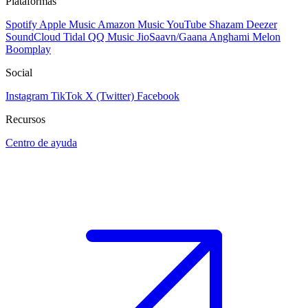
Plataformas
Spotify
Apple Music
Amazon Music
YouTube
Shazam
Deezer
SoundCloud
Tidal
QQ Music
JioSaavn/Gaana
Anghami
Melon
Boomplay
Social
Instagram
TikTok
X (Twitter)
Facebook
Recursos
Centro de ayuda