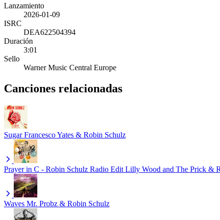
Lanzamiento
2026-01-09
ISRC
DEA622504394
Duración
3:01
Sello
Warner Music Central Europe
Canciones relacionadas
Sugar
Francesco Yates & Robin Schulz
Prayer in C - Robin Schulz Radio Edit
Lilly Wood and The Prick & 
Waves
Mr. Probz & Robin Schulz