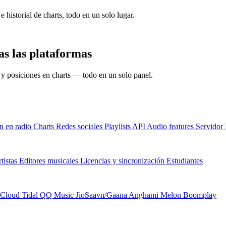
e historial de charts, todo en un solo lugar.
s las plataformas
s y posiciones en charts — todo en un solo panel.
n en radio
Charts
Redes sociales
Playlists
API
Audio features
Servido
tistas
Editores musicales
Licencias y sincronización
Estudiantes
Cloud
Tidal
QQ Music
JioSaavn/Gaana
Anghami
Melon
Boomplay