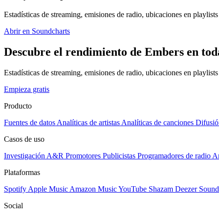
Estadísticas de streaming, emisiones de radio, ubicaciones en playlists 
Abrir en Soundcharts
Descubre el rendimiento de Embers en toda
Estadísticas de streaming, emisiones de radio, ubicaciones en playlist
Empieza gratis
Producto
Fuentes de datos
Analíticas de artistas
Analíticas de canciones
Difusió
Casos de uso
Investigación A&R
Promotores
Publicistas
Programadores de radio
Ar
Plataformas
Spotify
Apple Music
Amazon Music
YouTube
Shazam
Deezer
Sound
Social