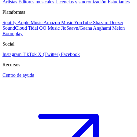
Artistas
Editores musicales
Licencias y sincronización
Estudiantes
Plataformas
Spotify
Apple Music
Amazon Music
YouTube
Shazam
Deezer
SoundCloud
Tidal
QQ Music
JioSaavn/Gaana
Anghami
Melon
Boomplay
Social
Instagram
TikTok
X (Twitter)
Facebook
Recursos
Centro de ayuda