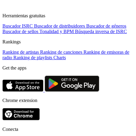
Herramientas gratuitas
Buscador ISRC
Buscador de distribuidores
Buscador de géneros
Buscador de sellos
Tonalidad y BPM
Búsqueda inversa de ISRC
Rankings
Ranking de artistas
Ranking de canciones
Ranking de emisoras de
radio
Ranking de playlists
Charts
Get the apps
Chrome extension
Conecta