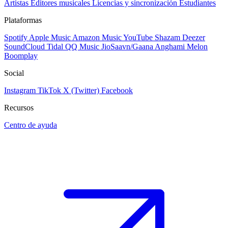
Artistas
Editores musicales
Licencias y sincronización
Estudiantes
Plataformas
Spotify
Apple Music
Amazon Music
YouTube
Shazam
Deezer
SoundCloud
Tidal
QQ Music
JioSaavn/Gaana
Anghami
Melon
Boomplay
Social
Instagram
TikTok
X (Twitter)
Facebook
Recursos
Centro de ayuda