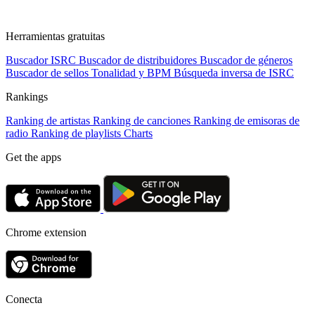
Herramientas gratuitas
Buscador ISRC
Buscador de distribuidores
Buscador de géneros
Buscador de sellos
Tonalidad y BPM
Búsqueda inversa de ISRC
Rankings
Ranking de artistas
Ranking de canciones
Ranking de emisoras de
radio
Ranking de playlists
Charts
Get the apps
Chrome extension
Conecta