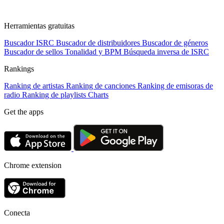
Herramientas gratuitas
Buscador ISRC
Buscador de distribuidores
Buscador de géneros
Buscador de sellos
Tonalidad y BPM
Búsqueda inversa de ISRC
Rankings
Ranking de artistas
Ranking de canciones
Ranking de emisoras de
radio
Ranking de playlists
Charts
Get the apps
Chrome extension
Conecta