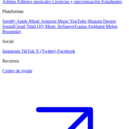
Artistas
Editores musicales
Licencias y sincronización
Estudiantes
Plataformas
Spotify
Apple Music
Amazon Music
YouTube
Shazam
Deezer
SoundCloud
Tidal
QQ Music
JioSaavn/Gaana
Anghami
Melon
Boomplay
Social
Instagram
TikTok
X (Twitter)
Facebook
Recursos
Centro de ayuda