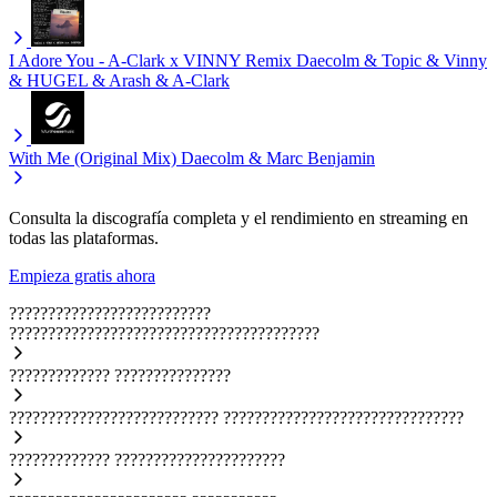
I Adore You - A-Clark x VINNY Remix
Daecolm & Topic & Vinny
& HUGEL & Arash & A-Clark
With Me (Original Mix)
Daecolm & Marc Benjamin
Consulta la discografía completa y el rendimiento en streaming en
todas las plataformas.
Empieza gratis ahora
??????????????????????????
????????????????????????????????????????
?????????????
???????????????
???????????????????????????
???????????????????????????????
?????????????
??????????????????????