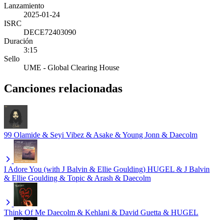
Lanzamiento
2025-01-24
ISRC
DECE72403090
Duración
3:15
Sello
UME - Global Clearing House
Canciones relacionadas
99
Olamide & Seyi Vibez & Asake & Young Jonn & Daecolm
I Adore You (with J Balvin & Ellie Goulding)
HUGEL & J Balvin
& Ellie Goulding & Topic & Arash & Daecolm
Think Of Me
Daecolm & Kehlani & David Guetta & HUGEL