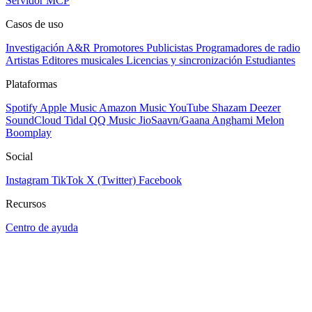
Servidor MCP
Casos de uso
Investigación A&R
Promotores
Publicistas
Programadores de radio
Artistas
Editores musicales
Licencias y sincronización
Estudiantes
Plataformas
Spotify
Apple Music
Amazon Music
YouTube
Shazam
Deezer
SoundCloud
Tidal
QQ Music
JioSaavn/Gaana
Anghami
Melon
Boomplay
Social
Instagram
TikTok
X (Twitter)
Facebook
Recursos
Centro de ayuda