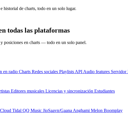
e historial de charts, todo en un solo lugar.
n todas las plataformas
s y posiciones en charts — todo en un solo panel.
n en radio
Charts
Redes sociales
Playlists
API
Audio features
Servido
tistas
Editores musicales
Licencias y sincronización
Estudiantes
Cloud
Tidal
QQ Music
JioSaavn/Gaana
Anghami
Melon
Boomplay