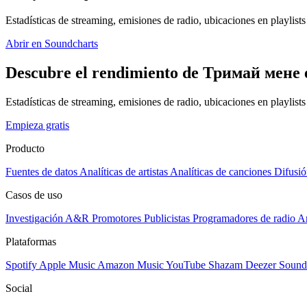
Estadísticas de streaming, emisiones de radio, ubicaciones en playlists 
Abrir en Soundcharts
Descubre el rendimiento de Тримай мене e
Estadísticas de streaming, emisiones de radio, ubicaciones en playlist
Empieza gratis
Producto
Fuentes de datos
Analíticas de artistas
Analíticas de canciones
Difusió
Casos de uso
Investigación A&R
Promotores
Publicistas
Programadores de radio
Ar
Plataformas
Spotify
Apple Music
Amazon Music
YouTube
Shazam
Deezer
Sound
Social