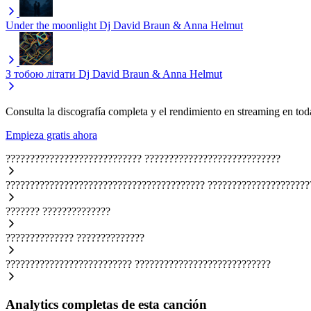
Under the moonlight
Dj David Braun & Anna Helmut
З тобою літати
Dj David Braun & Anna Helmut
Consulta la discografía completa y el rendimiento en streaming en toda
Empieza gratis ahora
????????????????????????????
????????????????????????????
?????????????????????????????????????????
?????????????????????
???????
??????????????
??????????????
??????????????
??????????????????????????
????????????????????????????
Analytics completas de esta canción