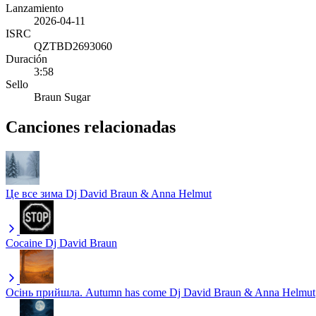
Lanzamiento
2026-04-11
ISRC
QZTBD2693060
Duración
3:58
Sello
Braun Sugar
Canciones relacionadas
Це все зима
Dj David Braun & Anna Helmut
Cocaine
Dj David Braun
Осінь прийшла. Autumn has come
Dj David Braun & Anna Helmut