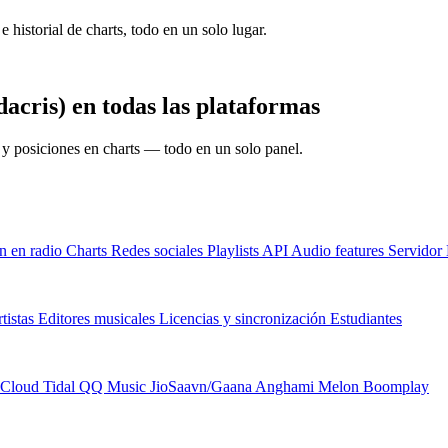
e historial de charts, todo en un solo lugar.
acris) en todas las plataformas
s y posiciones en charts — todo en un solo panel.
n en radio
Charts
Redes sociales
Playlists
API
Audio features
Servido
tistas
Editores musicales
Licencias y sincronización
Estudiantes
Cloud
Tidal
QQ Music
JioSaavn/Gaana
Anghami
Melon
Boomplay