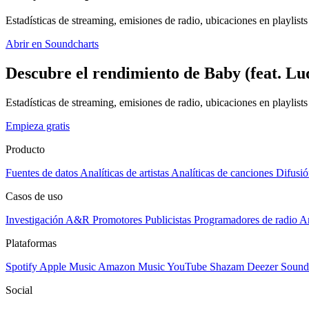
Estadísticas de streaming, emisiones de radio, ubicaciones en playlists 
Abrir en Soundcharts
Descubre el rendimiento de Baby (feat. Lud
Estadísticas de streaming, emisiones de radio, ubicaciones en playlist
Empieza gratis
Producto
Fuentes de datos
Analíticas de artistas
Analíticas de canciones
Difusió
Casos de uso
Investigación A&R
Promotores
Publicistas
Programadores de radio
Ar
Plataformas
Spotify
Apple Music
Amazon Music
YouTube
Shazam
Deezer
Sound
Social