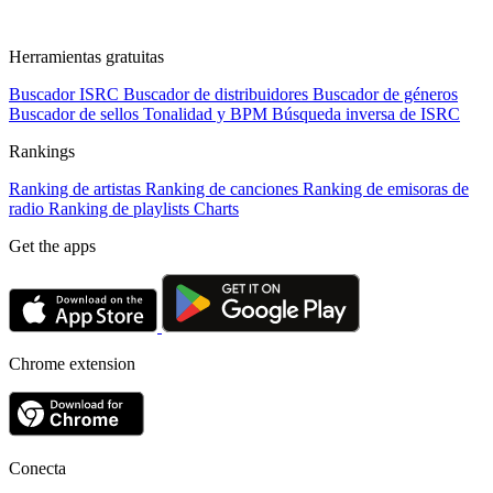
Herramientas gratuitas
Buscador ISRC
Buscador de distribuidores
Buscador de géneros
Buscador de sellos
Tonalidad y BPM
Búsqueda inversa de ISRC
Rankings
Ranking de artistas
Ranking de canciones
Ranking de emisoras de
radio
Ranking de playlists
Charts
Get the apps
Chrome extension
Conecta