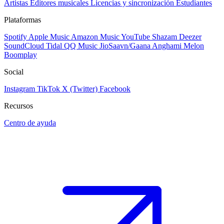
Artistas
Editores musicales
Licencias y sincronización
Estudiantes
Plataformas
Spotify
Apple Music
Amazon Music
YouTube
Shazam
Deezer
SoundCloud
Tidal
QQ Music
JioSaavn/Gaana
Anghami
Melon
Boomplay
Social
Instagram
TikTok
X (Twitter)
Facebook
Recursos
Centro de ayuda