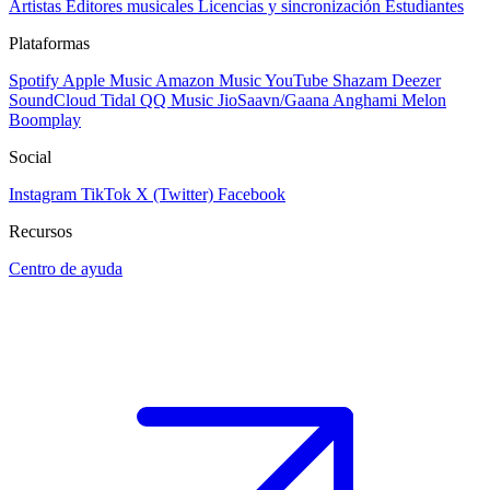
Artistas
Editores musicales
Licencias y sincronización
Estudiantes
Plataformas
Spotify
Apple Music
Amazon Music
YouTube
Shazam
Deezer
SoundCloud
Tidal
QQ Music
JioSaavn/Gaana
Anghami
Melon
Boomplay
Social
Instagram
TikTok
X (Twitter)
Facebook
Recursos
Centro de ayuda