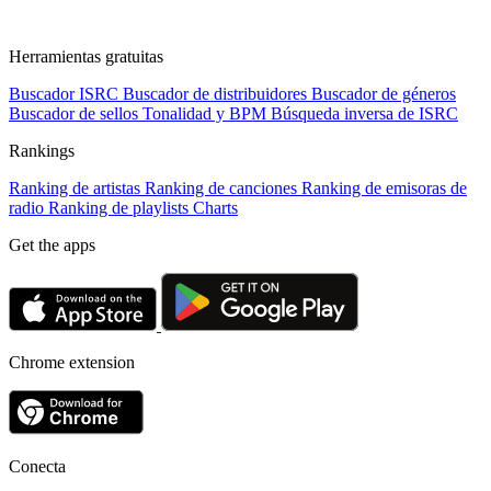
Herramientas gratuitas
Buscador ISRC
Buscador de distribuidores
Buscador de géneros
Buscador de sellos
Tonalidad y BPM
Búsqueda inversa de ISRC
Rankings
Ranking de artistas
Ranking de canciones
Ranking de emisoras de
radio
Ranking de playlists
Charts
Get the apps
Chrome extension
Conecta