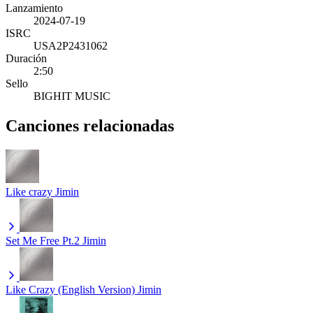
Lanzamiento
2024-07-19
ISRC
USA2P2431062
Duración
2:50
Sello
BIGHIT MUSIC
Canciones relacionadas
Like crazy
Jimin
Set Me Free Pt.2
Jimin
Like Crazy (English Version)
Jimin