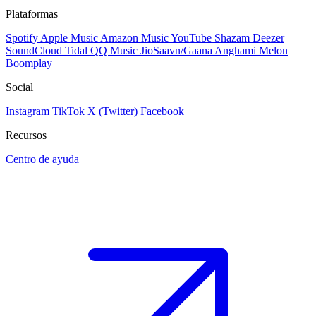
Plataformas
Spotify
Apple Music
Amazon Music
YouTube
Shazam
Deezer
SoundCloud
Tidal
QQ Music
JioSaavn/Gaana
Anghami
Melon
Boomplay
Social
Instagram
TikTok
X (Twitter)
Facebook
Recursos
Centro de ayuda