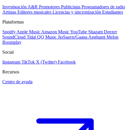
Investigación A&R
Promotores
Publicistas
Programadores de radio
Artistas
Editores musicales
Licencias y sincronización
Estudiantes
Plataformas
Spotify
Apple Music
Amazon Music
YouTube
Shazam
Deezer
SoundCloud
Tidal
QQ Music
JioSaavn/Gaana
Anghami
Melon
Boomplay
Social
Instagram
TikTok
X (Twitter)
Facebook
Recursos
Centro de ayuda