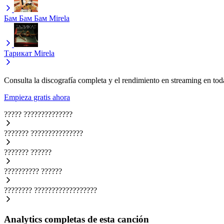
Бам Бам Бам
Mirela
Тарикат
Mirela
Consulta la discografía completa y el rendimiento en streaming en toda
Empieza gratis ahora
?????
??????????????
???????
???????????????
???????
??????
??????????
??????
????????
??????????????????
Analytics completas de esta canción