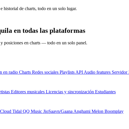
e historial de charts, todo en un solo lugar.
ila en todas las plataformas
s y posiciones en charts — todo en un solo panel.
n en radio
Charts
Redes sociales
Playlists
API
Audio features
Servido
tistas
Editores musicales
Licencias y sincronización
Estudiantes
Cloud
Tidal
QQ Music
JioSaavn/Gaana
Anghami
Melon
Boomplay