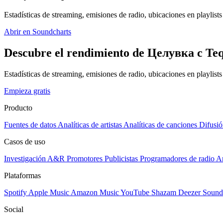
Estadísticas de streaming, emisiones de radio, ubicaciones en playlists 
Abrir en Soundcharts
Descubre el rendimiento de Целувка с Tequ
Estadísticas de streaming, emisiones de radio, ubicaciones en playlist
Empieza gratis
Producto
Fuentes de datos
Analíticas de artistas
Analíticas de canciones
Difusió
Casos de uso
Investigación A&R
Promotores
Publicistas
Programadores de radio
Ar
Plataformas
Spotify
Apple Music
Amazon Music
YouTube
Shazam
Deezer
Sound
Social