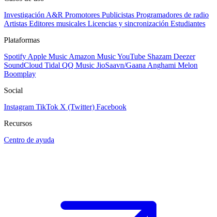
Investigación A&R
Promotores
Publicistas
Programadores de radio
Artistas
Editores musicales
Licencias y sincronización
Estudiantes
Plataformas
Spotify
Apple Music
Amazon Music
YouTube
Shazam
Deezer
SoundCloud
Tidal
QQ Music
JioSaavn/Gaana
Anghami
Melon
Boomplay
Social
Instagram
TikTok
X (Twitter)
Facebook
Recursos
Centro de ayuda