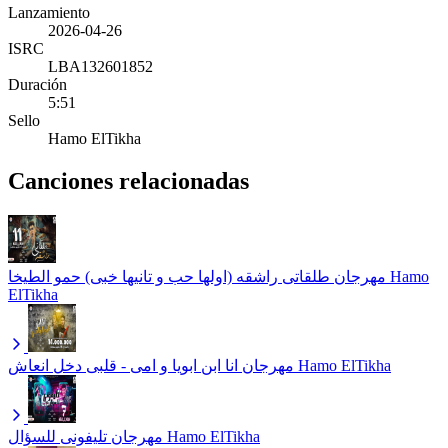
Lanzamiento
2026-04-26
ISRC
LBA132601852
Duración
5:51
Sello
Hamo ElTikha
Canciones relacionadas
مهرجان طلقاتى راشقه (اولها حب و تانيها خبى) حمو الطيخا
Hamo
ElTikha
مهرجان انا ابن ابويا و امى - قلبى دخل انعاش
Hamo ElTikha
مهرجان تليفونى للسؤال
Hamo ElTikha