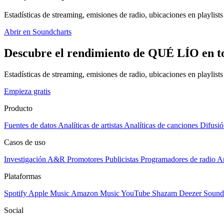
Estadísticas de streaming, emisiones de radio, ubicaciones en playlists 
Abrir en Soundcharts
Descubre el rendimiento de QUÉ LÍO en to
Estadísticas de streaming, emisiones de radio, ubicaciones en playlist
Empieza gratis
Producto
Fuentes de datos
Analíticas de artistas
Analíticas de canciones
Difusió
Casos de uso
Investigación A&R
Promotores
Publicistas
Programadores de radio
Ar
Plataformas
Spotify
Apple Music
Amazon Music
YouTube
Shazam
Deezer
Sound
Social