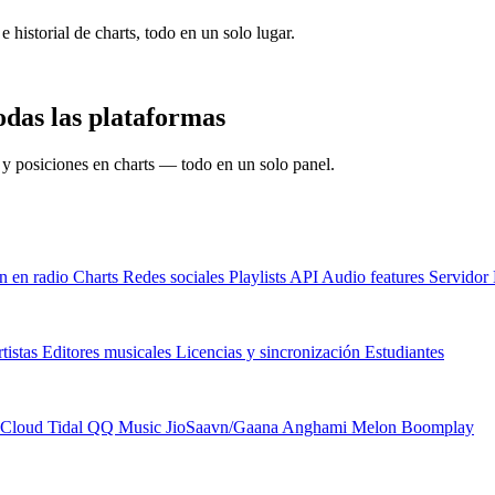
e historial de charts, todo en un solo lugar.
das las plataformas
s y posiciones en charts — todo en un solo panel.
n en radio
Charts
Redes sociales
Playlists
API
Audio features
Servido
tistas
Editores musicales
Licencias y sincronización
Estudiantes
Cloud
Tidal
QQ Music
JioSaavn/Gaana
Anghami
Melon
Boomplay