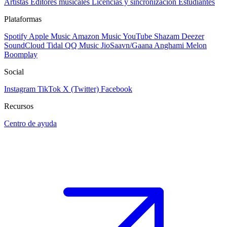
Artistas
Editores musicales
Licencias y sincronización
Estudiantes
Plataformas
Spotify
Apple Music
Amazon Music
YouTube
Shazam
Deezer
SoundCloud
Tidal
QQ Music
JioSaavn/Gaana
Anghami
Melon
Boomplay
Social
Instagram
TikTok
X (Twitter)
Facebook
Recursos
Centro de ayuda