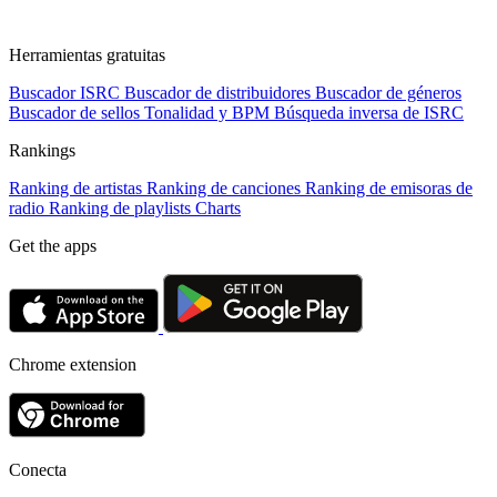
Herramientas gratuitas
Buscador ISRC
Buscador de distribuidores
Buscador de géneros
Buscador de sellos
Tonalidad y BPM
Búsqueda inversa de ISRC
Rankings
Ranking de artistas
Ranking de canciones
Ranking de emisoras de
radio
Ranking de playlists
Charts
Get the apps
Chrome extension
Conecta